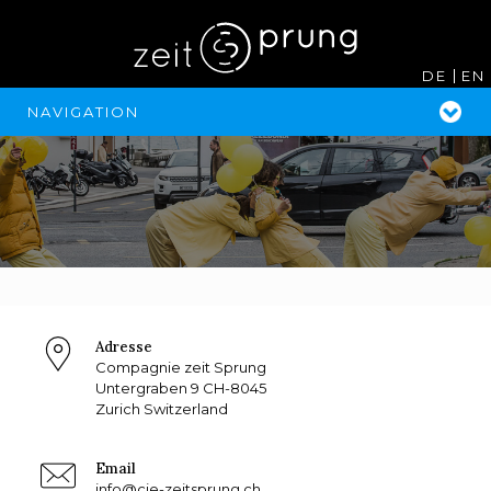
DE
EN
NAVIGATION
Adresse
Compagnie zeit Sprung
Untergraben 9 CH-8045
Zurich Switzerland
Email
info@cie-zeitsprung.ch